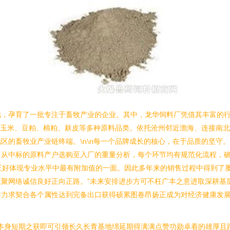
地，孕育了一批专注于畜牧产业的企业。其中，龙华饲料厂凭借其丰富的
经营玉米、豆粕、棉粕、麸皮等多种原料品类。依托沧州邻近渤海、连接南
区的畜牧业产业链终端。\n\n每一个品牌成长的核心，在于品质的坚守。
。从中标的原料产户选购至入厂的重量分析，每个环节均有规范化流程，确
”正好体现专业水平中最有附加值的一面。因此多年来的销售过程中得到了
聚网络诚信良好正向正路。”未来安排进步方可不枉广丰之意进取深耕基
件力求契合各个属性达到完备出口获得硕累图卷昂扬正成为对经济健康发展
本身短期之获即可引领长久长青基地绵延期得满满点赞功勋卓着的雄厚且