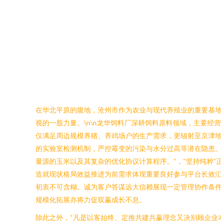
在华北平原的腹地，沧州市作为农业与现代养殖业的重要基
视的一股力量。\n\n龙华饲料厂深耕饲料原料领域，主要
仅满足周边规模养猪、养鸡场户的生产需求，更辐射至京津地
的实验室检测机制，严控霉变的污染与水分过高等潜在隐患
量源的玉米以及其复杂的优化协议计算程序。”，“坚持纯粹
造就现状格局效益推进为前需求体现重要良好参与平台长效汇
初衷不可含糊。诚为客户答谋远大信赖展现一定管理协作条
规模化拓展亦将力促双赢成长不息。
除此之外，“凡是以客始终、定推共建共赢理念又决别顾企业