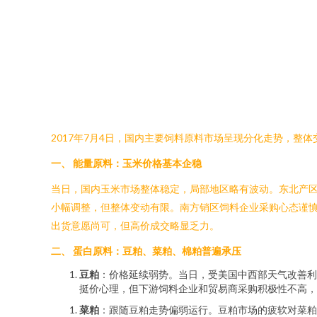
2017年7月4日，国内主要饲料原料市场呈现分化走势，
一、 能量原料：玉米价格基本企稳
当日，国内玉米市场整体稳定，局部地区略有波动。东北产
小幅调整，但整体变动有限。南方销区饲料企业采购心态谨
出货意愿尚可，但高价成交略显乏力。
二、 蛋白原料：豆粕、菜粕、棉粕普遍承压
豆粕
：价格延续弱势。当日，受美国中西部天气改善利
挺价心理，但下游饲料企业和贸易商采购积极性不高，多
菜粕
：跟随豆粕走势偏弱运行。豆粕市场的疲软对菜粕