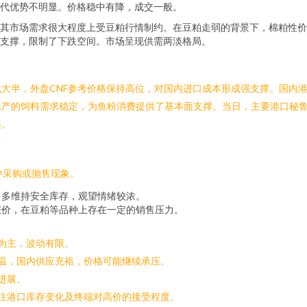
代优势不明显。价格稳中有降，成交一般。
其市场需求很大程度上受豆粕行情制约。在豆粕走弱的背景下，棉粕性价
支撑，限制了下跌空间。市场呈现供需两淡格局。
大半，外盘CNF参考价格保持高位，对国内进口成本形成强支撑。国内
水产的饲料需求稳定，为鱼粉消费提供了基本面支撑。当日，主要港口秘
整。
中采购或抛售现象。
，多维持安全库存，观望情绪较浓。
报价，在豆粕等品种上存在一定的销售压力。
稳为主，波动有限。
降温，国内供应充裕，价格可能继续承压。
进展。
关注港口库存变化及终端对高价的接受程度。