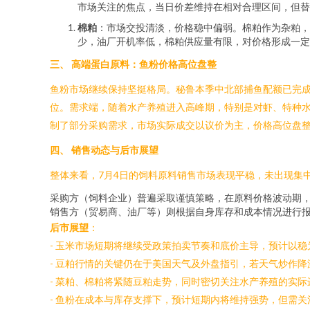
市场关注的焦点，当日价差维持在相对合理区间，但替
棉粕
：市场交投清淡，价格稳中偏弱。棉粕作为杂粕，
少，油厂开机率低，棉粕供应量有限，对价格形成一定
三、 高端蛋白原料：鱼粉价格高位盘整
鱼粉市场继续保持坚挺格局。秘鲁本季中北部捕鱼配额已完成
位。需求端，随着水产养殖进入高峰期，特别是对虾、特种
制了部分采购需求，市场实际成交以议价为主，价格高位盘
四、 销售动态与后市展望
整体来看，7月4日的饲料原料销售市场表现平稳，未出现集
采购方（饲料企业）普遍采取谨慎策略，在原料价格波动期
销售方（贸易商、油厂等）则根据自身库存和成本情况进行
后市展望
：
- 玉米市场短期将继续受政策拍卖节奏和底价主导，预计以
- 豆粕行情的关键仍在于美国天气及外盘指引，若天气炒作
- 菜粕、棉粕将紧随豆粕走势，同时密切关注水产养殖的实际
- 鱼粉在成本与库存支撑下，预计短期内将维持强势，但需