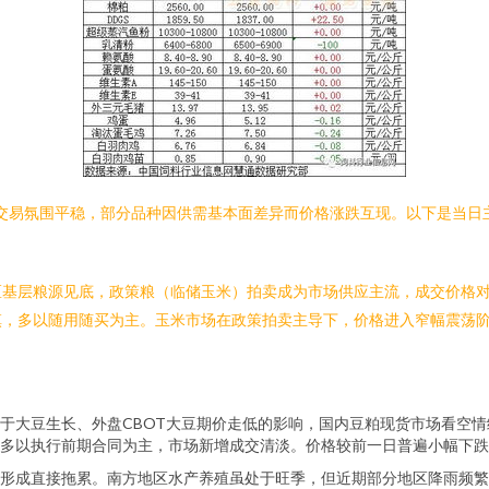
整体交易氛围平稳，部分品种因供需基本面差异而价格涨跌互现。以下是当
区基层粮源见底，政策粮（临储玉米）拍卖成为市场供应主流，成交价格
慎，多以随用随买为主。玉米市场在政策拍卖主导下，价格进入窄幅震荡
于大豆生长、外盘CBOT大豆期价走低的影响，国内豆粕现货市场看空
以执行前期合同为主，市场新增成交清淡。价格较前一日普遍小幅下跌10
形成直接拖累。南方地区水产养殖虽处于旺季，但近期部分地区降雨频繁