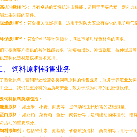
高抗冲级HIPS：
具有卓越的韧性抗冲击性能，适用于需要承受一定外力
能发生碰撞的部件。
阻燃级HIPS：
符合相关阻燃标准，适用于对防火安全有要求的电子电气
。
环保级HIPS：
符合RoHS等环保指令，满足市场对绿色材料的需求。
们可根据客户提供的具体性能要求（如熔融指数、冲击强度、拉伸强度等
供定制化选材建议和技术支持。
二、 饲料原料销售业务
了塑化原料，营销部还经营各类饲料原料的销售业务，服务于养殖业及饲
工企业。我们注重原料的品质与安全，致力于成为可靠的供应链伙伴。
要饲料原料类别包括：
能量原料：
如玉米、小麦、麸皮等，提供动物生长所需的基础能量。
蛋白原料：
如豆粕、菜籽粕、鱼粉、肉骨粉等，是构建动物体组织、维
命活动的重要成分。
饲料添加剂：
包括维生素、氨基酸、矿物质预混料、酶制剂等，用于平